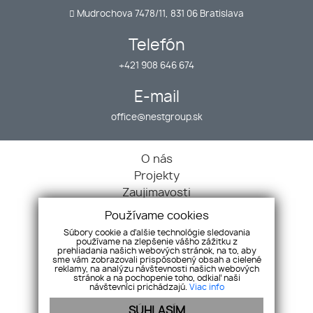
Mudrochova 7478/11, 831 06 Bratislava
Telefón
+421 908 646 674
E-mail
office@nestgroup.sk
O nás
Projekty
Zaujimavosti
Kontakt
Používame cookies
Domy
Súbory cookie a ďalšie technológie sledovania
používame na zlepšenie vášho zážitku z
Byty
prehliadania našich webových stránok, na to, aby
Objekty
sme vám zobrazovali prispôsobený obsah a cielené
reklamy, na analýzu návštevnosti našich webových
Pozemky
stránok a na pochopenie toho, odkiaľ naši
návštevníci prichádzajú.
Viac info
Nehnuteľnosti
Ochrana osobných údajov
SÚHLASÍM