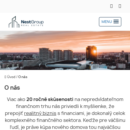
MENU
Úvod
/
O nás
O nás
Viac ako
20 ročné skúsenosti
na nepredvídateľnom
finančnom trhu nás priviedli k myšlienke, že
prepojiť
realitný biznis
s financiami, je dokonalý celok
komplexného finančného sektora. Keďže pre väčšinu
ľudí, je práve kúpa nového domova tou najväčšou